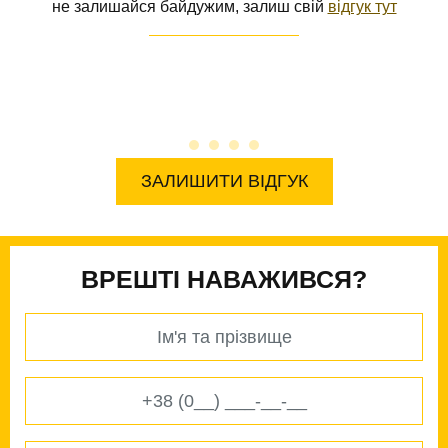
не залишайся байдужим, залиш свій
відгук тут
В
О
ЗАЛИШИТИ ВІДГУК
ВРЕШТІ НАВАЖИВСЯ?