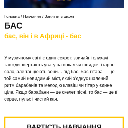
Головна
/
Навчання
/
Заняття в школі
м. Львів
пр. Червоної Калини 71
БАС
+38 097 13 097 13
бас, він і в Африці - бас
У музичному світі є один секрет: звичайні слухачі
завжди звертають увагу на вокал чи швидке гітарне
соло, але танцюють вони… під бас. Бас-гітара — це
той самий невидимий міст, який з’єднує шалений
ритм барабанів та мелодію клавіш чи гітар у єдине
ціле. Якщо барабани — це скелет пісні, то бас — це її
серце, пульс і чистий кач.
Бути бас-гітаристом — це мати особливу музичну
суперсилу: ти керуєш тим, як люди відчувають грув.
ВАРТІСТЬ НАВЧАННЯ