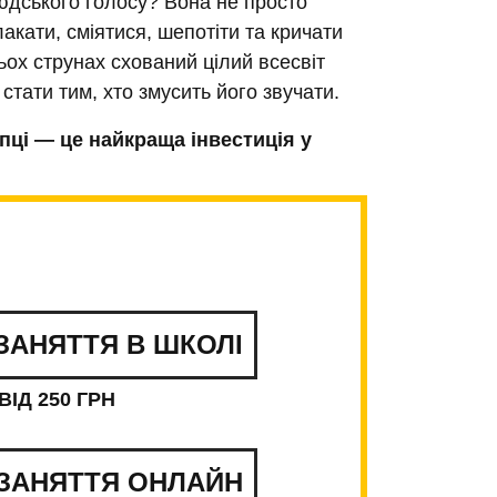
юдського голосу? Вона не просто
акати, сміятися, шепотіти та кричати
ирьох струнах схований цілий всесвіт
оної
 стати тим, хто змусить його звучати.
пці — це найкраща інвестиція у
зок.
Дослідження доводять, що гра
асно обидві півкулі мозку. Ви
 дрібну моторику, пам’ять та
Музиканти мислять швидше й
ЗАНЯТТЯ В ШКОЛІ
амовираження.
Скрипка давно
ВІД 250 ГРН
ласики. Сьогодні на ній грають усе:
 до кіно та етно-фолку до драйвового
 ЗАНЯТТЯ ОНЛАЙН