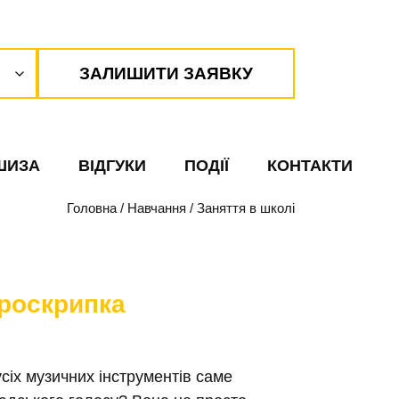
ЗАЛИШИТИ ЗАЯВКУ
одоцька 27
ШИЗА
ВІДГУКИ
ПОДІЇ
КОНТАКТИ
Головна
/
Навчання
/
Заняття в школі
3
троскрипка
ічна 50
сіх музичних інструментів саме