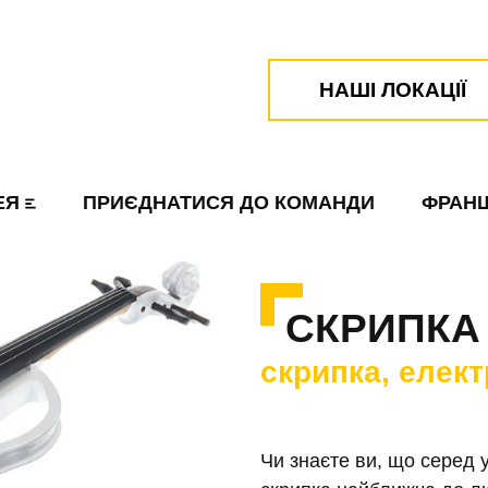
НАШІ ЛОКАЦІЇ
м. Львів
вул. Гор
ЕЯ
ПРИЄДНАТИСЯ ДО КОМАНДИ
ФРАН
+38 063 13 073 13
м. Львів
вул.
СКРИПКА
Котляревського 1
скрипка, елек
+38 096 13 096 13
м. Львів
вул. Хім
Чи знаєте ви, що серед у