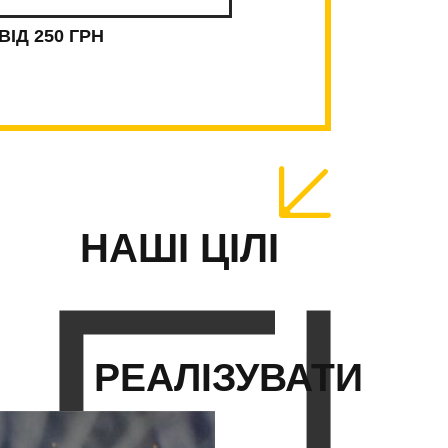
ьного смаку та харизми.
Людина зі
ВІД 250 ГРН
 приковує погляди. Це інструмент
 сильних особистостей.
ний викликів, але момент, коли з-під
етить чиста, глибока мелодія, не
е справжня магія, створена вашими
НАШІ ЦІЛІ
потім. Дозвольте скрипці стати вашим
РЕАЛІЗУВАТИ