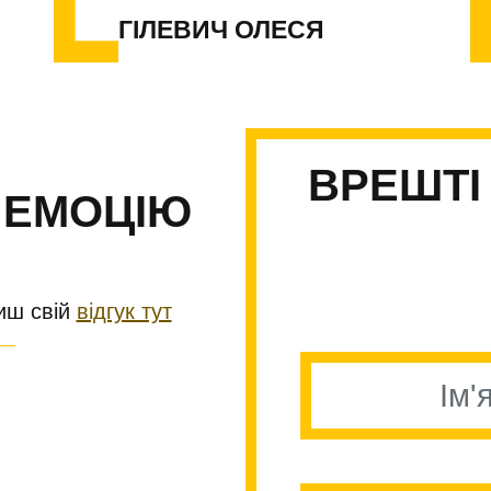
ГІЛЕВИЧ ОЛЕСЯ
ВРЕШТІ
 ЕМОЦІЮ
иш свій
відгук тут
Велике дякую нашій вих
Охайно, чисто, просторо
Ми у Вас займалися 6 мі