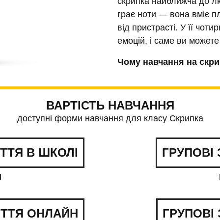
скрипка найближча до л
+38 050 50 503 13
грає ноти — вона вміє пл
від пристрасті. У її чот
м. Львів
пр. Черв
емоцій, і саме ви можете
Калини 71
Чому навчання на скри
+38 097 13 097 13
себе?
🔸Це розвиває супермо
ВАРТІСТЬ НАВЧАННЯ
на скрипці активує одноч
доступні форми навчання для класу Скрипка
покращуєте координацію,
математичні здібності. 
креативніше!
ЯТТЯ В ШКОЛІ
ГРУПОВІ 
🔸Це повна свобода с
Н
вийшла за межі строгої к
від чуттєвих саундтреків
року та поп-хітів.
ЯТТЯ ОНЛАЙН
ГРУПОВІ